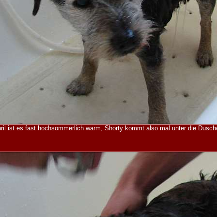
ril ist es fast hochsommerlich warm, Shorty kommt also mal unter die Dusche.