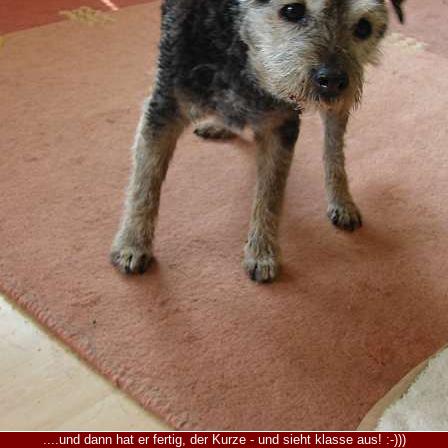
....und dann hat er fertig, der Kurze - und sieht klasse aus! :-)))