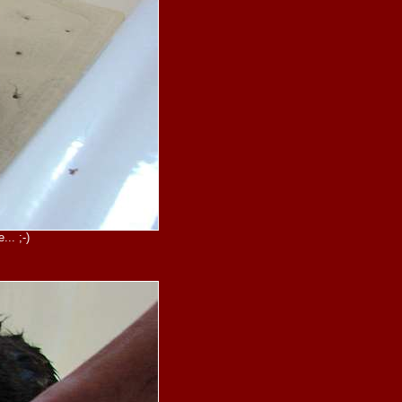
.. ;-)