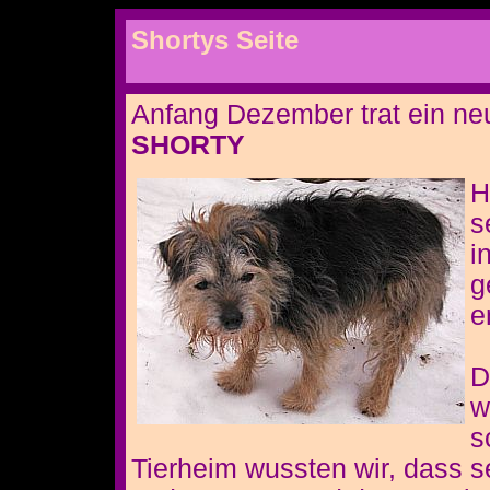
Shortys Seite
Anfang Dezember trat ein ne
SHORTY
H
s
i
g
e
D
w
s
Tierheim wussten wir, dass se