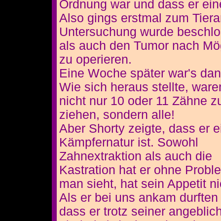
Ordnung war und dass er ein
Also gings erstmal zum Tiera
Untersuchung wurde beschlo
als auch den Tumor nach Mög
zu operieren.
Eine Woche später war's dan
Wie sich heraus stellte, ware
nicht nur 10 oder 11 Zähne z
ziehen, sondern alle!
Aber Shorty zeigte, dass er e
Kämpfernatur ist. Sowohl
Zahnextraktion als auch die
Kastration hat er ohne Prob
man sieht, hat sein Appetit ni
Als er bei uns ankam durften
dass er trotz seiner angeblic